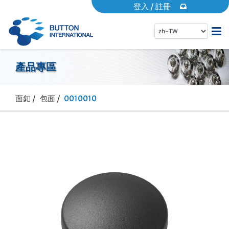
登入
/
註冊
首頁
產品專區
關於倍騰
面釦 /
包面 /
0010010
產品專區
EDM專區
動態消息
常見問題
營業據點
品牌專區