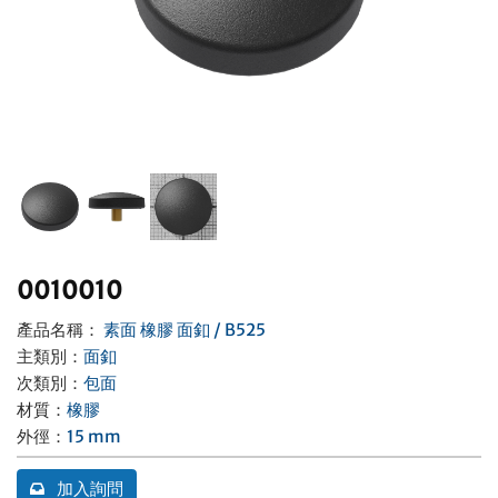
聯絡我們
0010010
產品名稱：
素面 橡膠 面釦 / B525
主類別
：
面釦
次類別
：
包面
材質
：
橡膠
外徑
：
15 mm
加入詢問