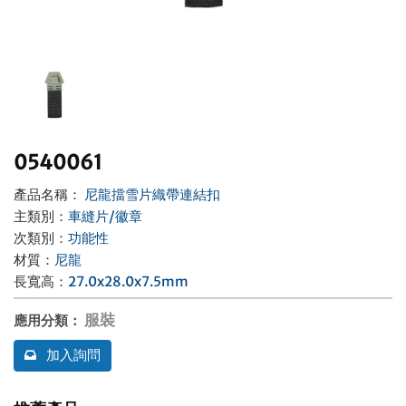
聯絡我們
0540061
產品名稱：
尼龍擋雪片織帶連結扣
主類別
：
車縫片/徽章
次類別
：
功能性
材質
：
尼龍
長寬高
：
27.0x28.0x7.5mm
服裝
應用分類
：
加入詢問