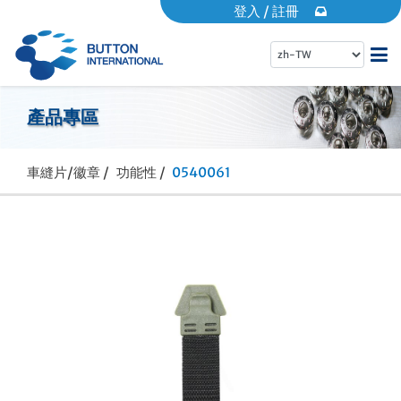
登入
/
註冊
首頁
產品專區
關於倍騰
車縫片/徽章 /
功能性 /
0540061
產品專區
EDM專區
動態消息
常見問題
營業據點
品牌專區