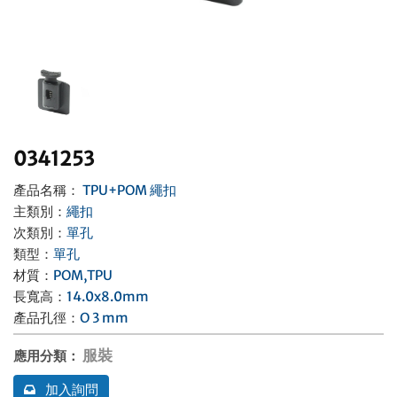
聯絡我們
0341253
產品名稱：
TPU+POM 繩扣
主類別
：
繩扣
次類別
：
單孔
類型
：
單孔
材質
：
POM,TPU
長寬高
：
14.0x8.0mm
產品孔徑
：
O 3 mm
服裝
應用分類
：
加入詢問