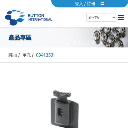
登入
/
註冊
首頁
產品專區
關於倍騰
繩扣 /
單孔 /
0341253
產品專區
EDM專區
動態消息
常見問題
營業據點
品牌專區