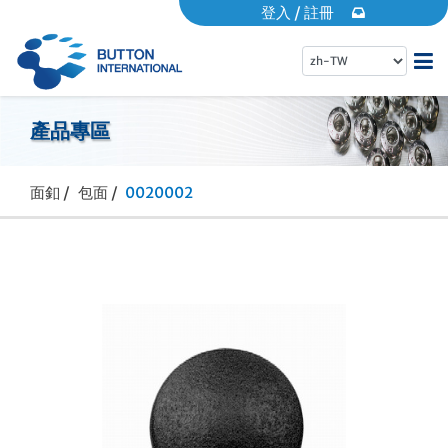
登入
/
註冊
首頁
產品專區
關於倍騰
面釦 /
包面 /
0020002
產品專區
EDM專區
動態消息
常見問題
營業據點
品牌專區