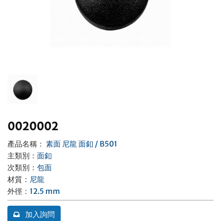
聯絡我們
0020002
產品名稱：
素面 尼龍 面釦 / B501
主類別
：
面釦
次類別
：
包面
材質
：
尼龍
外徑
：
12.5 mm
加入詢問