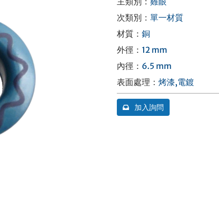
主類別
：
雞眼
次類別
：
單一材質
材質
：
銅
外徑
：
12 mm
內徑
：
6.5 mm
表面處理
：
烤漆,電鍍
加入詢問