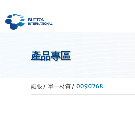
產品專區
雞眼 /
單一材質 /
0090268