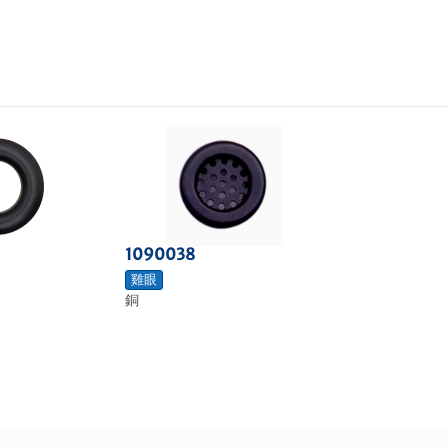
1090038
雞眼
銅